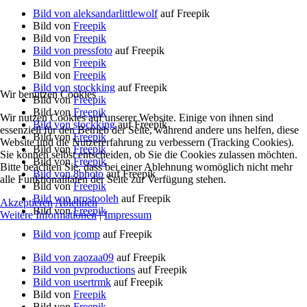
Bild von aleksandarlittlewolf
auf Freepik
Bild von
Freepik
Bild von
Freepik
Bild von pressfoto
auf Freepik
Bild von
Freepik
Bild von
Freepik
Bild von stockking
auf Freepik
Wir benutzen Cookies
Bild von
Freepik
Bild von
Freepik
Wir nutzen Cookies auf unserer Website. Einige von ihnen sind
Bild von stockking
auf Freepik
essenziell für den Betrieb der Seite, während andere uns helfen, diese
Bild von
Freepik
Website und die Nutzererfahrung zu verbessern (Tracking Cookies).
Bild von
Freepik
Sie können selbst entscheiden, ob Sie die Cookies zulassen möchten.
Bild von
Freepik
Bitte beachten Sie, dass bei einer Ablehnung womöglich nicht mehr
Bild von 8photo
auf Freepik
alle Funktionalitäten der Seite zur Verfügung stehen.
Bild von
Freepik
Bild von prostooleh
auf Freepik
Akzeptieren
Ablehnen
Bild von
Freepik
Weitere Informationen
|
Impressum
Bild von jcomp
auf Freepik
Bild von zaozaa09
auf Freepik
Bild von pvproductions
auf Freepik
Bild von usertrmk
auf Freepik
Bild von
Freepik
Bild von
Freepik